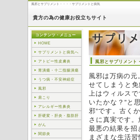
風邪とサプリメント・・・・サプリメントと病気
貴方の為の健康お役立ちサイト
コンテンツ・メニュー
HOME
サプリメントと病気へ
アトピー性皮膚炎
風邪とサプリメント
胃潰瘍・十二指腸潰瘍
風邪は万病の元
うつ病・不安神経症
せてしまうと免
風邪
上はウィルスで
肩こり
いたかな？”と
アレルギー性鼻炎
邪”です。古く
肝硬変・肝炎・脂肪肝
さに真実です。
がん
最悪の結果を招
関節炎
まざまな生活習