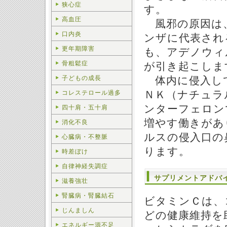
狭心症
す。
高血圧
風邪の原因は
口内炎
ンザに代表され
更年期障害
も、アデノウィ
骨粗鬆症
が引き起こしま
子どもの成長
体内に侵入し
ＮＫ（ナチュラ
コレステロール過多
ンターフェロン
四十肩・五十肩
増やす働きがあ
消化不良
ルスの侵入口の
心臓病・不整脈
ります。
時差ぼけ
自律神経失調症
サプリメントアドバ
滋養強壮
腎臓病・腎臓結石
ビタミンＣは、
じんましん
どの健康維持を
エネルギー源不足