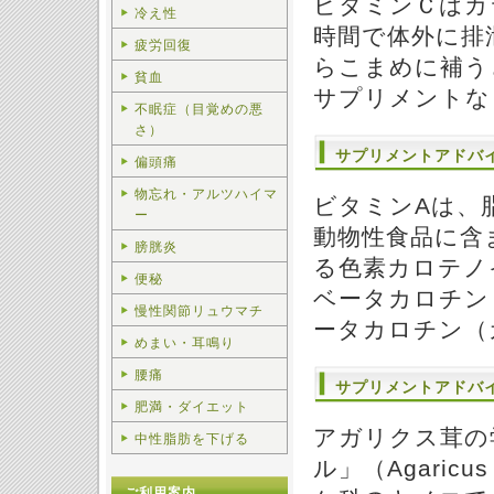
ビタミンＣはカ
冷え性
時間で体外に排
疲労回復
らこまめに補う
貧血
サプリメントな
不眠症（目覚めの悪
さ）
サプリメントアドバ
偏頭痛
物忘れ・アルツハイマ
ビタミンAは、
ー
動物性食品に含
膀胱炎
る色素カロテノ
便秘
ベータカロチン
慢性関節リュウマチ
ータカロチン（
めまい・耳鳴り
腰痛
サプリメントアドバ
肥満・ダイエット
アガリクス茸の
中性脂肪を下げる
ル」（Agaricu
ご利用案内