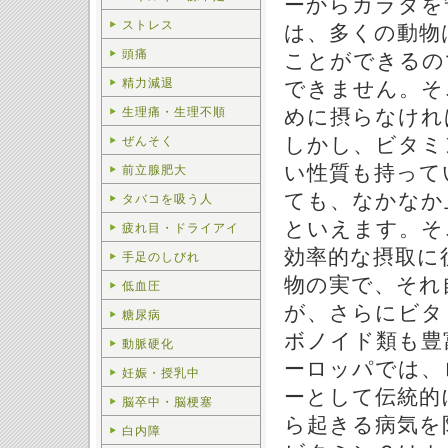
ーからカラダを
ストレス
は、多くの動物
頭痛
ことができるの
精力減退
できません。そ
生理痛・生理不順
めに摂らなけれ
しかし、ビタミ
ぜんそく
い性質も持って
前立腺肥大
ても、なかなか
タバコを吸う人
といえます。そ
疲れ目・ドライアイ
効率的な摂取に
手足のしびれ
物の実で、それ
低血圧
が、さらにビタ
糖尿病
ボノイド類も豊
動脈硬化
ーロッパでは、
妊娠・授乳中
ーとして伝統的
脳卒中・脳梗塞
ら起きる病気を
白内障