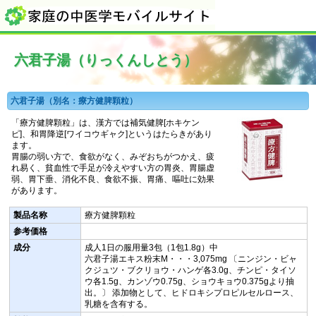
六君子湯（りっくんしとう）
六君子湯（別名：療方健脾顆粒）
「療方健脾顆粒」は、漢方では補気健脾[ホキケン
ピ]、和胃降逆[ワイコウギャク]というはたらきがあり
ます。
胃腸の弱い方で、食欲がなく、みぞおちがつかえ、疲
れ易く、貧血性で手足が冷えやすい方の胃炎、胃腸虚
弱、胃下垂、消化不良、食欲不振、胃痛、嘔吐に効果
があります。
製品名称
療方健脾顆粒
参考価格
成分
成人1日の服用量3包（1包1.8g）中
六君子湯エキス粉末M・・・3,075mg 〔ニンジン・ビャ
クジュツ・ブクリョウ・ハンゲ各3.0g、チンピ・タイソ
ウ各1.5g、カンゾウ0.75g、ショウキョウ0.375gより抽
出。〕 添加物として、ヒドロキシプロピルセルロース、
乳糖を含有する。