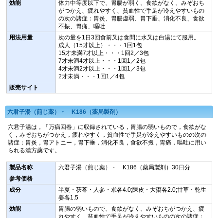
効能
体力中等度以下で、胃腸が弱く、食欲がなく、みぞおち
がつかえ、疲れやすく、貧血性で手足が冷えやすいもの
の次の諸症：胃炎、胃腸虚弱、胃下垂、消化不良、食欲
不振、胃痛、嘔吐
用法用量
次の量を1日3回食前又は食間に水又は白湯にて服用。
成人（15才以上）・・・1回1包
15才未満7才以上・・・1回2／3包
7才未満4才以上・・・1回1／2包
4才未満2才以上・・・1回1／3包
2才未満・・・1回1／4包
販売サイト
六君子湯（煎じ薬）・ K186（薬局製剤）
六君子湯は，「万病回春」に収録されている，胃腸の弱いもので，食欲がな
く，みぞおちがつかえ，疲れやすく，貧血性で手足が冷えやすいものの次の
諸症：胃炎，胃アトニー，胃下垂，消化不良，食欲不振，胃痛，嘔吐に用い
られる漢方薬です。
製品名称
六君子湯（煎じ薬）・ K186（薬局製剤）30日分
参考価格
成分
半夏・茯苓・人参・朮各4.0;陳皮・大棗各2.0;甘草・乾生
姜各1.5
効能
胃腸の弱いもので、食欲がなく、みぞおちがつかえ、疲
れやすく、貧血性で手足が冷えやすいものの次の諸症：