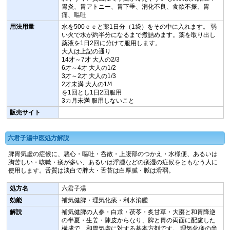
胃炎、胃アトニー、胃下垂、消化不良、食欲不振、胃
痛、嘔吐
用法用量
水を500ｃｃと薬1日分（1袋）をその中に入れます。 弱
い火で水が約半分になるまで煮詰めます。薬を取り出し
薬液を1日2回に分けて服用します。
大人は上記の通り
14才～7才 大人の2/3
6才～4才 大人の1/2
3才～2才 大人の1/3
2才未満 大人の1/4
を1回とし1日2回服用
3カ月未満 服用しないこと
販売サイト
六君子湯中医処方解説
脾胃気虚の症候に、悪心・嘔吐・呑散・上腹部のつかえ・水様便、あるいは
胸苦しい・咳嗽・痰が多い、あるいは浮腫などの痰湿の症候をともなう人に
使用します。舌質は淡白で胖大・舌苔は白厚膩・脈は滑弱。
処方名
六君子湯
効能
補気健脾・理気化痰・利水消腫
解説
補気健脾の人参・白朮・茯苓・炙甘草・大棗と和胃降逆
の半夏・生姜・陳皮からなり、脾と胃の両面に配慮した
構成で、和胃気虚に対する基本方剤です。 理気化痰の半