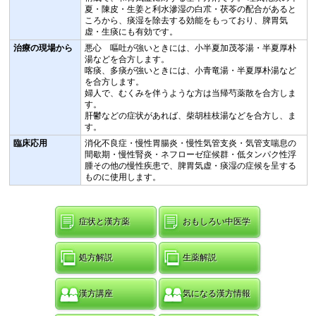
夏・陳皮・生姜と利水滲湿の白朮・茯苓の配合があると
ころから、痰湿を除去する効能をもっており、脾胃気
虚・生痰にも有効です。
治療の現場から
悪心 嘔吐が強いときには、小半夏加茂苓湯・半夏厚朴
湯などを合方します。
喀痰、多痰が強いときには、小青竜湯・半夏厚朴湯など
を合方します。
婦人で、むくみを伴うような方は当帰芍薬散を合方しま
す。
肝鬱などの症状があれば、柴胡桂枝湯などを合方し、ま
す。
臨床応用
消化不良症・慢性胃腸炎・慢性気管支炎・気管支喘息の
間歇期・慢性腎炎・ネフローゼ症候群・低タンパク性浮
腫その他の慢性疾患で、脾胃気虚・痰湿の症候を呈する
ものに使用します。
症状と漢方薬
おもしろい中医学
処方解説
生薬解説
漢方講座
気になる漢方情報