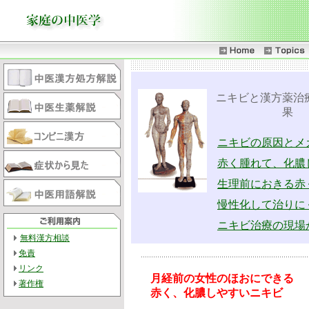
ニキビと漢方薬治
果
ニキビの原因とメ
赤く腫れて、化膿
生理前におきる赤
慢性化して治りに
ニキビ治療の現場
無料漢方相談
免責
リンク
月経前の女性のほおにできる
著作権
赤く、化膿しやすいニキビ