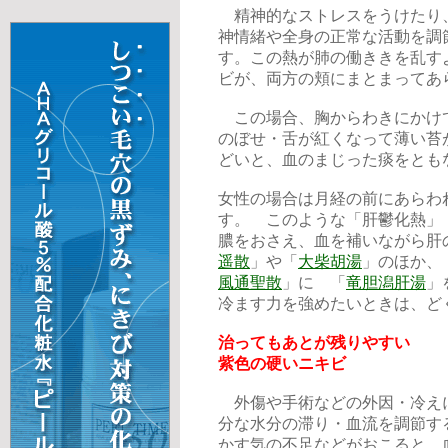
精神的なストレスをうけたり
神情緒や全身の正常な活動を調
す。この熱が肺の働ききを乱す
ビが、両方の頬にまとまってあ
この場合、胸からわきにかけ
のぼせ・舌が紅くなって薄い苔
どいと、血のまじった痰をとも
女性の場合は月経の前にあらわ
す。 このような「肝鬱化熱」
膿をおさえ、血を補いながら肝
遥散
」や「
大柴胡湯
」のほか、
風通聖散
」に 「
竜胆潟肝湯
」
冷ます力を強めたいときは、ど
治ってもあとが残りやすい
紫色の硬いニキビ
外傷や手術などの外因・冷え
分な水分の滞り・血流を調節す
かす気の不足などがおこると、