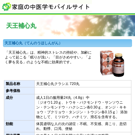
天王補心丸
天王補心丸（てんのうほしんがん）
「天王補心丸」は、精神的ストレスの持続や、加齢に
よって起こる「眠りが浅い」「目がさめやすい」「よ
く夢を見る」のような不眠に効果的です。
製品名称
天王補心丸クラシエ 720丸
参考価格
成分
成人1日の服用量24丸（4.8g）中
〔ジオウ1.20ｇ、トウキ・バクモンドウ・サンソウニ
ン・テンモンドウ・ハクシニン各0.30ｇ、オンジ・キキ
ョウ・ブクリョウ・タンジン・トウジン各0.15ｇ〕 添加
物として、ミツロウ、ハチミツ、滑石を含有する。
効能
体質虚弱な人の次の諸症：不眠、不安感、肩こり、息切
れ、動悸、口渇、便秘