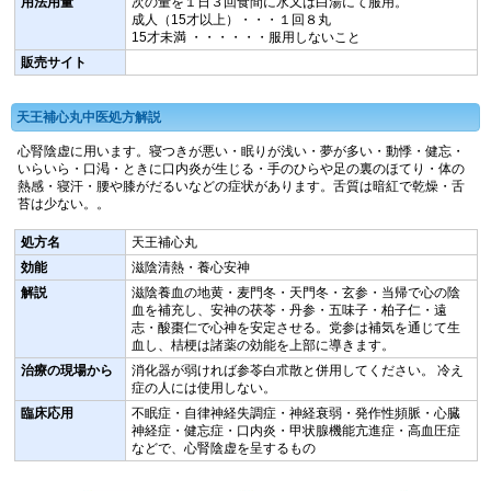
用法用量
次の量を１日３回食間に水又は白湯にて服用。
成人（15才以上）・・・１回８丸
15才未満 ・・・・・・服用しないこと
販売サイト
天王補心丸中医処方解説
心腎陰虚に用います。寝つきが悪い・眠りが浅い・夢が多い・動悸・健忘・
いらいら・口渇・ときに口内炎が生じる・手のひらや足の裏のほてり・体の
熱感・寝汗・腰や膝がだるいなどの症状があります。舌質は暗紅で乾燥・舌
苔は少ない。。
処方名
天王補心丸
効能
滋陰清熱・養心安神
解説
滋陰養血の地黄・麦門冬・天門冬・玄参・当帰で心の陰
血を補充し、安神の茯苓・丹参・五味子・柏子仁・遠
志・酸棗仁で心神を安定させる。党参は補気を通じて生
血し、桔梗は諸薬の効能を上部に導きます。
治療の現場から
消化器が弱ければ参苓白朮散と併用してください。 冷え
症の人には使用しない。
臨床応用
不眠症・自律神経失調症・神経衰弱・発作性頻脈・心臓
神経症・健忘症・口内炎・甲状腺機能亢進症・高血圧症
などで、心腎陰虚を呈するもの