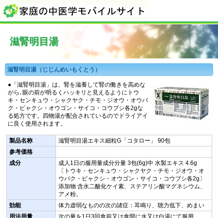
滋腎明目湯
滋腎明目湯（じじんめいもくとう）
●「滋腎明目湯」は、
腎を滋養して腎の働きを高めな
がら､眼の前が明るくハッキリと見えるようにトウ
キ・センキュウ・シャクヤク・チモ・ジオウ・オウバ
ク・ビャクシ・オウゴン・サイコ・コウブシ各2gな
る処方です。四物湯が配合されているのでドライアイ
に良く使用されます。
製品名称
滋腎明目湯エキス細粒G「コタロー」 90包
参考価格
成分
成人1日の服用量成分分量 3包(6g)中 水製エキス 4.6g
〔トウキ・センキュウ・シャクヤク・チモ・ジオウ・オ
ウバク・ビャクシ・オウゴン・サイコ・コウブシ各2g〕
添加物 含水二酸化ケイ素、ステアリン酸マグネシウム、
アメ粉。
効能
体力虚弱なものの次の諸症：耳鳴り、聴力低下、めまい
用法用量
次の量を1日3回食前又は食間に水又は白湯にて服用。