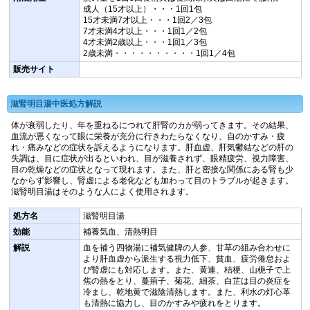
成人（15才以上）・・・1回1包
15才未満7才以上・・・1回2／3包
7才未満4才以上・・・1回1／2包
4才未満2歳以上・・・1回1／3包
2歳未満・・・・・・・・・・1回1／4包
販売サイト
滋腎明目湯中医処方解説
体が衰弱したり、年を重ねるにつれて肝腎のカが弱ってきます。その結果、
血流が悪くなって眼に栄養が充分に行きわたらなくなり、自のかすみ・疲
れ・痛みなどの症状を訴えるようになります。肝血虚、肝気鬱結などの肝の
失調は、目に症状が出るといわれ、目が滋養されず、眼精疲労、視力障害、
目の乾燥などの症状となって現れます。また、肝と密接な関係にある腎も少
なからず影響し、腎虚による老化なども加わって目のトラブルが起きます。
滋腎明目湯はそのような人によく使用されます。
処方名
滋腎明目湯
効能
補養気血、清熱明目
解説
血を補う四物湯に補気健牌の人参、甘草の組み合わせに
より肝血虚から派生する視力低下、貧血、疲労倦怠およ
び腎虚にも対応します。また、黄連、桔梗、山梔子で上
焦の熱をとり、蔓荊子、菊花、細茶、白芷は目の炎症を
冷まし、乾地黄で滋陰清熱します。また、利水の灯心革
も清熱に協力し、目のかすみや疲れをとります。