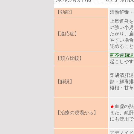
【効能】
清熱解毒・
上気道炎を
の強い小児
【適応症】
たがり、扁
やすい場合
認めること
荊芥連麹湯
【類方比較】
起こしやす
柴胡清肝湯
【解説】
熱・解毒排
楼根・甘草
★
血虚の熱
【治療の現場から】
また、疏肝
にも使用で
アデノイド