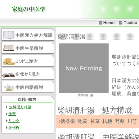
柴胡清肝湯
柴胡清肝湯
づいてつく
日本漢方の
経症（かん
腸病、貧血
柴胡清肝湯
無料漢方相談
柴胡清肝湯 処方構成
免責
リンク
:栝楼根･地黄･甘草･桔梗･芍薬･川芎･
著作権
柴胡清肝湯 中医学解