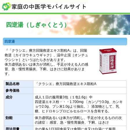
四逆湯（しぎゃくとう）
四逆湯
『「クラシエ」療方回陽救逆エキス顆粒A』は、回陽
救逆［カイヨウキュウギャク］、温中止瀉［オンチュ
ウシシャ］というはたらきがあります。
体力虚弱あるいは体力が消耗し、手足が冷える人の感
冒、急・慢性胃腸炎、下痢、はきけに効果がありま
す。
製品名称
「クラシエ」療方回陽救逆エキス顆粒A
参考価格
成分
成人１日の服用量3包（１包1.6g）中
四逆湯エキス粉・・・1.700mg 〔カンゾウ3.0g、カンキ
ョウ2.0g、ブシ末1.0gより抽出。〕 添加物として、乳
糖、ヒドロキシプロピルセルロースを含有する。
効能
体力虚弱あるいは体力が消耗し、手足が冷えるものの次
の諸症： 感冒、急・慢性胃腸炎、下痢、はきけ
用法用量
次の量を1日3回食前又は食間に水又は白湯にて服用。