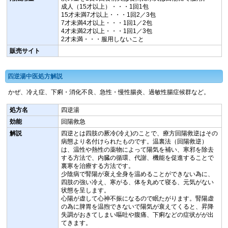
成人（15才以上）・・・1回1包
15才未満7才以上・・・1回2／3包
7才未満4才以上・・・1回1／2包
4才未満2才以上・・・1回1／3包
2才未満・・・服用しないこと
販売サイト
四逆湯中医処方解説
かぜ、冷え症、下痢・消化不良、急性・慢性腸炎、過敏性腸症候群など。
処方名
四逆湯
効能
回陽救急
解説
四逆とは四肢の厥冷(冷え)のことで、療方回陽救逆はその
病態より名付けられたものです。温裏法（回陽救逆）
は、温性や熱性の薬物によって陽気を補い、寒邪を除去
する方法で、内臓の循環、代謝、機能を促進することで
裏寒を治療する方法です。
少陰病で腎陽が衰え全身を温めることができない為に、
四肢の強い冷え、寒がる、体を丸めて寝る、元気がない
状態を呈します。
心陽が虚して心神不振になるので眠たがります。腎陽虚
の為に脾胃を温煦できないで陽気が衰えてくると、昇降
失調がおきてしまい嘔吐や腹痛、下痢などの症状がが出
てきます。