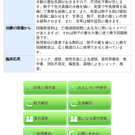
水穀の運化失調がおきますので、不消化下痢が生じま
す。附子で先天真陽の火種を補い、乾姜で中焦脾胃を温
補して裏寒を改善します。また、乾姜は附子を助け陽気
を真陽に届かせます。甘草は、附子、乾姜の激しい作用
を緩和させます。また、甘草は補中益気に働きます。
治療の現場から
回陽救逆剤は、亡陽虚脱状態にある方に用いるイメージ
があります.が、それは附子の量を大量に使う療方回陽救
逆です。
医理真伝の著者である鄭氏は、附子の量を減らした療方
回陽救逆は、広く陽虚の人に使用できると述べていま
す。
臨床応用
ショック、虚脱、急性失血による虚脱、急性胃腸炎、食
中毒、消化不良症、脳貧血、薬物によるショック、感
冒。
症状と漢方薬
おもしろい中医学
処方解説
生薬解説
漢方講座
気になる漢方情報
ご利用案内
お問い合わせ